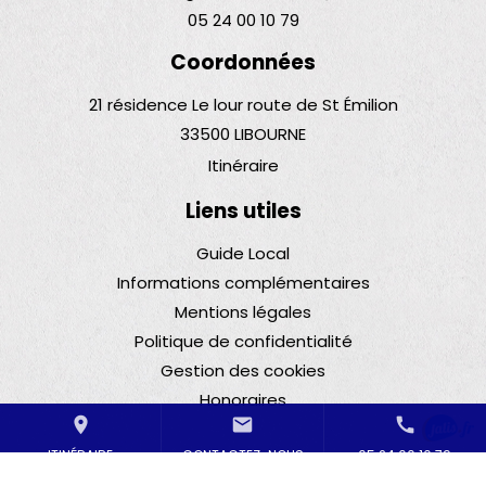
05 24 00 10 79
Coordonnées
21 résidence Le lour route de St Émilion
33500 LIBOURNE
Itinéraire
Liens utiles
Guide Local
Informations complémentaires
Mentions légales
Politique de confidentialité
Gestion des cookies
Honoraires
place
mail
call
ITINÉRAIRE
CONTACTEZ-NOUS
05 24 00 10 79